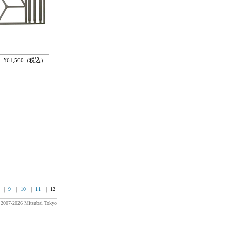
¥61,560（税込）
｜
9
｜
10
｜
11
｜ 12
) 2007-2026 Mitsubai Tokyo