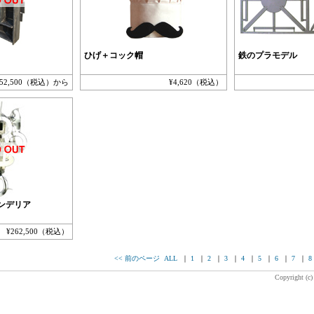
ひげ＋コック帽
鉄のプラモデル
¥52,500（税込）から
¥4,620（税込）
ンデリア
¥262,500（税込）
<< 前のページ
ALL
｜
1
｜
2
｜
3
｜
4
｜
5
｜
6
｜
7
｜
8
Copyright (c