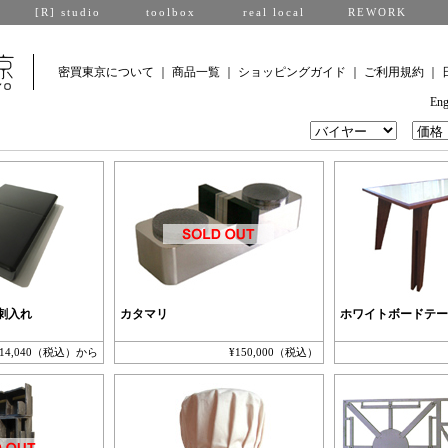
[R] studio
toolbox
real local
REWORK
密買東京について
｜
商品一覧
｜
ショッピングガイド
｜
ご利用規約
｜
Eng
刺入れ
カタマリ
ホワイトボードテー
¥14,040（税込）から
¥150,000（税込）