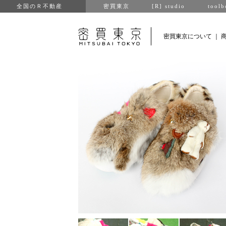
全国のＲ不動産
密買東京
[R] studio
toolb
密買東京について
｜