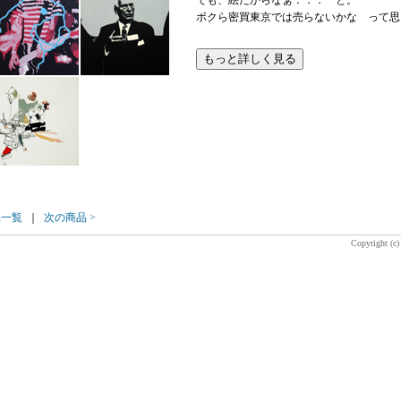
ボクら密買東京では売らないかな って思
品一覧
｜
次の商品 >
Copyright (c