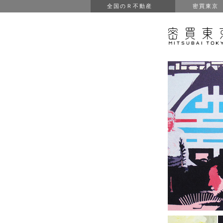
全国のＲ不動産
密買東京