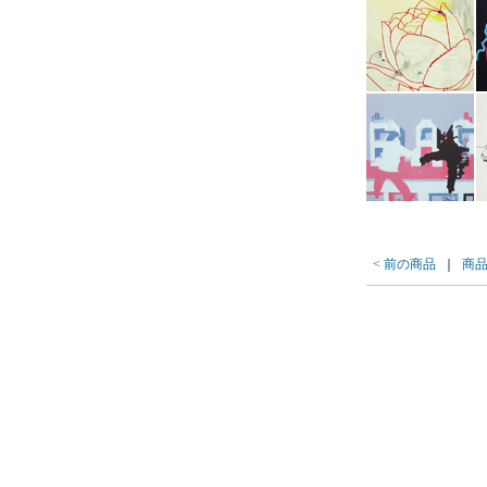
< 前の商品
｜
商