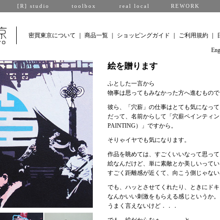
[R] studio
toolbox
real local
REWORK
密買東京について
｜
商品一覧
｜
ショッピングガイド
｜
ご利用規約
｜
Eng
絵を贈ります
ふとした一言から
物事は思ってもみなかった方へ進むもので
彼ら、「穴薪」の仕事はとても気になって
だって、名前からして「穴薪ペインティング
PAINTING）」ですから。
そりゃイヤでも気になります。
作品を眺めては、すごくいいなって思って
絵なんだけど、単に素敵とか美しいってい
すごく距離感が近くて、向こう側じゃない
でも、ハッとさせてくれたり、ときにドキ
なんかいい刺激をもらえる感じというか。
うまく言えないけど．．．
でも、絵だからなぁ．．． と。