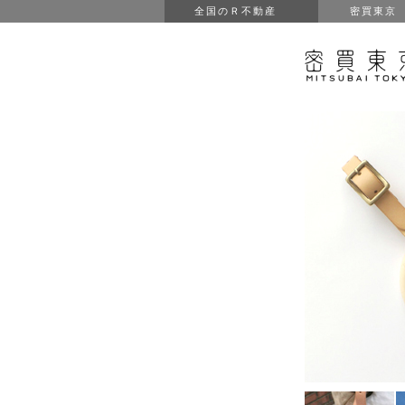
全国のＲ不動産
密買東京