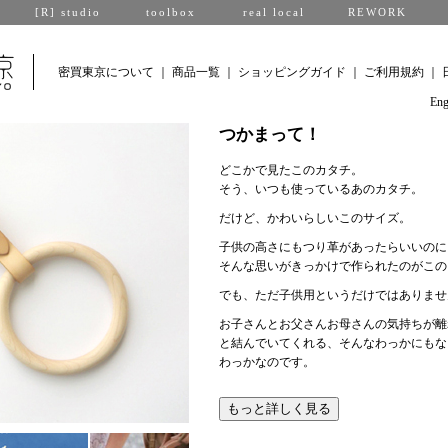
[R] studio
toolbox
real local
REWORK
密買東京について
｜
商品一覧
｜
ショッピングガイド
｜
ご利用規約
｜
Eng
つかまって！
どこかで見たこのカタチ。
そう、いつも使っているあのカタチ。
だけど、かわいらしいこのサイズ。
子供の高さにもつり革があったらいいのに
そんな思いがきっかけで作られたのがこの
でも、ただ子供用というだけではありませ
お子さんとお父さんお母さんの気持ちが離
と結んでいてくれる、そんなわっかにもな
わっかなのです。