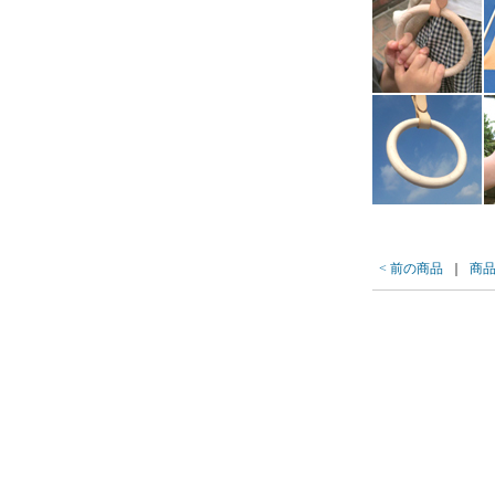
< 前の商品
｜
商