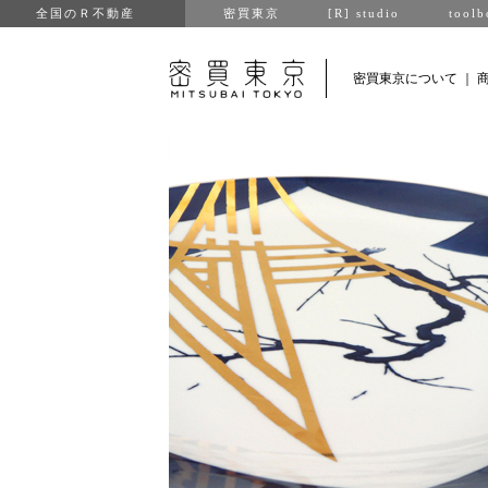
全国のＲ不動産
密買東京
[R] studio
toolb
密買東京について
｜