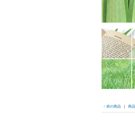
< 前の商品
｜
商