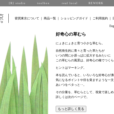
[R] studio
toolbox
real local
REWORK
密買東京について
｜
商品一覧
｜
ショッピングガイド
｜
ご利用規約
｜
Eng
好奇心の草むら
にょきにょきと育つ小さな草むら。
自然発生的に青々と育った草たちが
いつの間にか原っぱに拡大するみたいに
この草むらの風景は、好奇心の種でつくら
ヒントはマーキング。
本を読んでいると、いろいろな好奇心が沸
気になるポイントや目を覚ますような一文
あいつをペタっと‥。
その分量を、草むらとして、視覚で楽しめ
詳しくは次のページで。