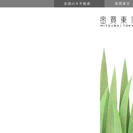
全国のＲ不動産
密買東京