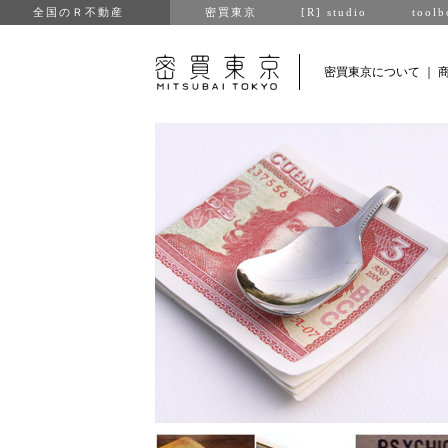
全国のＲ不動産
密買東京
[R] studio
toolb
密買東京について
｜