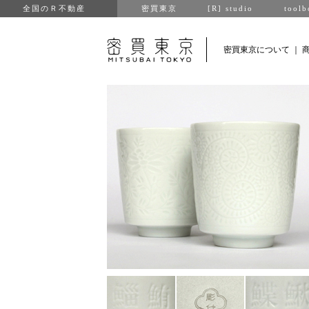
全国のＲ不動産
密買東京
[R] studio
toolb
密買東京について
｜