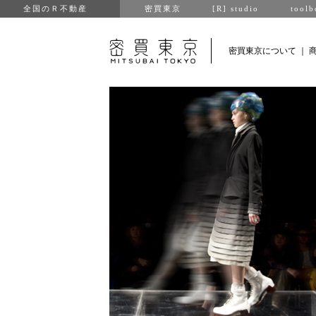
全国のＲ不動産
密買東京
[R] studio
toolb
密買東京について
｜