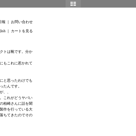
日報
｜
お問い合わせ
lish
｜
カートを見る
クトは靴です。分か
にもこれに惹かれて
にと思ったわけでも
ったんです。
が、、
。これがどうヤバい
の柏崎さんに話を聞
製作を行っている大
落ちてきたのでその