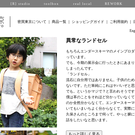
[R] studio
toolbox
real local
REWORK
密買東京について
｜
商品一覧
｜
ショッピングガイド
｜
ご利用規約
｜
Eng
異常なランドセル
もちろんエンダースキーマのメインプロダ
っています。
でも、今期の展示会に行ったときにあまり
しまったんです。
「ランドセル」
流石に自分用ではありません。子供のため
ないです。ただ単純にこれはヤバいぞと思
でも。というかマジで？と言われそうです
僕は革のことをそれほど分かっていなくて
のか全然分からなくて。エンダースキーマ
いてもいまいちよく分からなくて。実際に
久保さんのところまで伺って。やっと腑に
話をしたいなと思います。