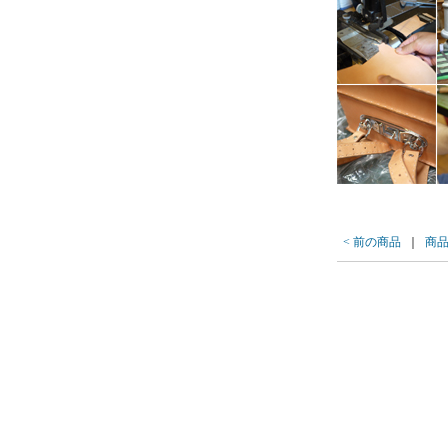
< 前の商品
｜
商