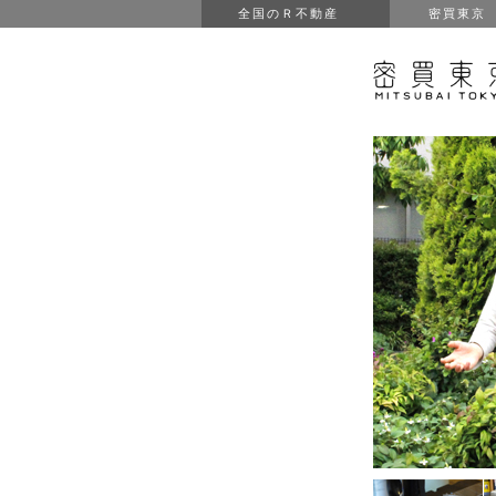
全国のＲ不動産
密買東京