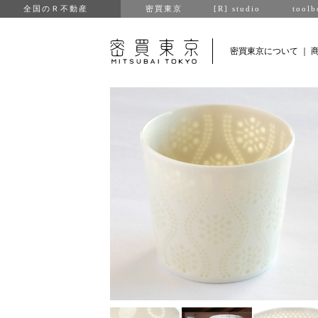
全国のＲ不動産
密買東京
[R] studio
toolb
密買東京について
｜