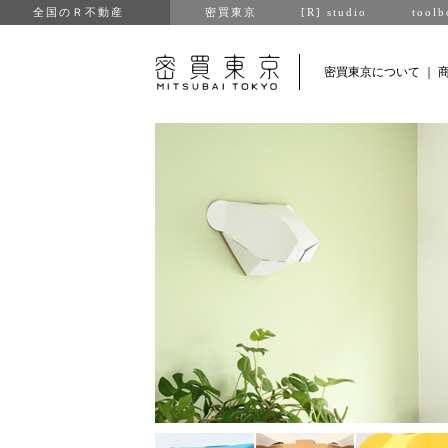
全国のＲ不動産
密買東京
[R] studio
toolb
密買東京について
｜