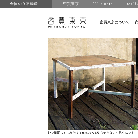
全国のＲ不動産
密買東京
[R] studio
toolb
密買東京について
｜
外で撮影してこれだけ存在感のある机もそうないと思うんです