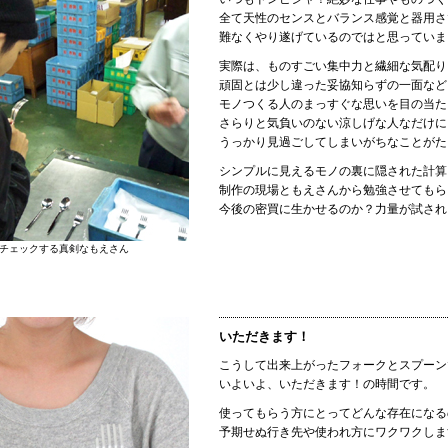
全て天性のセンスとバランス感覚と器用さ
難なくやり遂げているのではと思っていま
実際は、ものすごい集中力と繊細な気配り
頑固とは少し違った妥協知らずの一面など
モノつくる人のまっすぐな思いを目の当た
さらりと気負いのない涼しげな人なだけに
うっかり見過ごしてしまいがちなことがた
シンプルに見えるモノの裏に隠された計算
制作の現場ともえさんから勉強させてもら
今後の密買に生かせるのか？力量が試され
チェックする真剣なもえさん
いただきます！
こうして出来上がったフォークとスプーン
いよいよ、いただきます！の時間です。
使ってもらう方にとってどんな存在になる
予期せぬ行き先や使われ方にワクワクしま