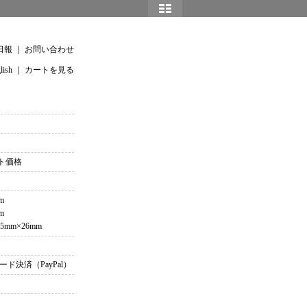
日報
｜
お問い合わせ
lish
｜
カートを見る
ット価格
m
m
5mm×26mm
ド決済（PayPal）