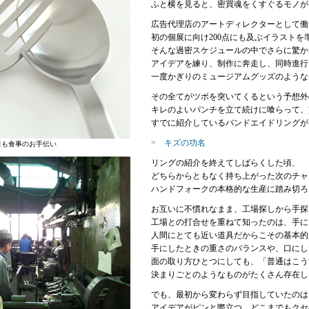
ふと横を見ると、密買魂をくすぐるモノが
広告代理店のアートディレクターとして働
初の個展に向け200点にも及ぶイラストを
そんな過密スケジュールの中でさらに驚か
アイデアを練り、制作に奔走し、同時進行
一度かぎりのミュージアムグッズのような
その全てがツボを突いてくるという予想外
キレのよいパンチを立て続けに喰らって、
すでに紹介しているバンドエイドリングが
> キズの功名
日も食事のお手伝い
リングの紹介を終えてしばらくした頃、
どちらからともなく持ち上がった次のチャ
ハンドフォークの本格的な生産に踏み切ろ
お互いに不慣れなまま、工場探しから手探
工場との打合せを重ねて知ったのは、手に
人間にとても近い道具だからこその基本的
手にしたときの重さのバランスや、口にし
面の取り方ひとつにしても、「普通はこう
決まりごとのようなものがたくさん存在し
でも、最初から変わらず目指していたのは
アイデアがピンと際立つ、どこまでもクセ