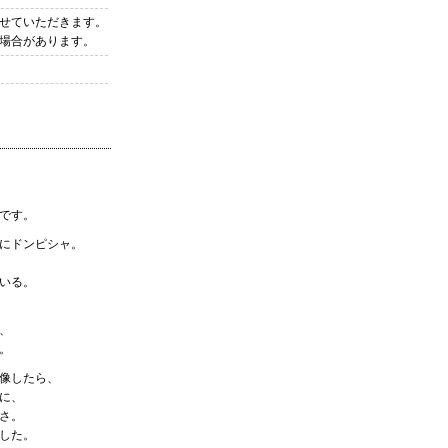
せていただきます。
場合があります。
です。
にドンピシャ。
いる。
、
。
像したら、
に、
さ。
した。