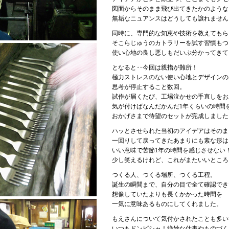
図面からそのまま飛び出てきたかのような
無垢なニュアンスはどうしても譲れません
同時に、専門的な知恵や技術を教えてもら
そこらじゅうのカトラリーを試す習慣もつ
使い心地の良し悪しもだいぶ分かってきて
となると‥今回は親指が難所！
極力ストレスのない使い心地とデザインの
思考が停止すること数回。
試作が届くたび、工場泣かせの手直しをお
気が付けばなんだかんだ1年くらいの時間
おかげさまで待望のセットが完成しました
ハッとさせられた当初のアイデアはそのま
一回りして戻ってきたあまりにも素な形は
いい意味で苦節1年の時間を感じさせない
少し笑えるけれど、これがまたいいところ
つくる人、つくる場所、つくる工程。
誕生の瞬間まで、自分の目で全て確認でき
想像していたよりも長くかかった時間を
一気に意味あるものにしてくれました。
もえさんについて気付かされたことも多い
いつもドンピシャ！絶妙な仕事やものづく