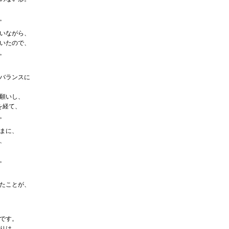
。
いながら、
いたので、
。
バランスに
願いし、
を経て、
。
まに、
、
！
。
たことが、
です。
りは、