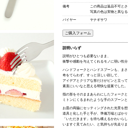
備考
この商品は返品不可とさ
写真の色は実物と異なる
バイヤー
ヤナギサワ
説明いらず
説明がひとつも必要ないまま、
衝撃や感動を与えてくれるモノに弱い性分
ハンドフォークとハンドスプーンも、まさ
奇をてらわず、すっと涼しい顔して、
アイデアとクリアな形だけがピンと立って
素直にいいなと思える明快な提案でした。
指の形をそのままあらわにしたフォークと
ミトンにくるまれたような手のスプーンと
お皿の両脇にセッティングされた光景を想
道具と化した手と手が、準備万端とばかり
「いただきます」を待ち構えるかわいらし
いますぐ見てみたい、と気持ちが先走りま