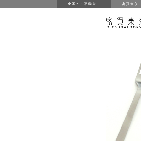
全国のＲ不動産
密買東京