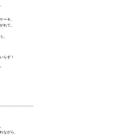
、
ケーキ、
がれて。
う。
いらず！
。
。
れながら、