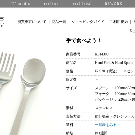
[R] studio
toolbox
real local
REWORK
密買東京について
｜
商品一覧
｜
ショッピングガイド
｜
ご利用規約
｜
Eng
手で食べよう！
商品番号
tk014300
商品名
Hand Fork & Hand Spoon
価格
¥2,970（税込） ※セ
限定数
－
サイズ
スプーン ： 190mm×38m
フォーク ： 190mm×30m
パッケージ ： 226mm×10
素材
ステンレス
支払方法
銀行振込・クレジットカー
送料
一覧表をみる >
納期
約1週間