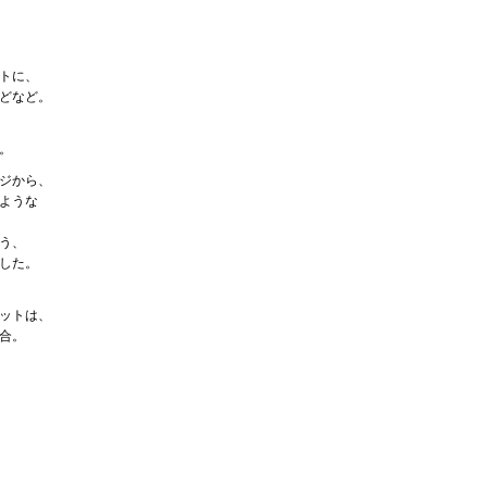
トに、
どなど。
。
ジから、
ような
う、
した。
ットは、
合。