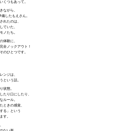
いくつもあって。
きながら、
準備したもえさん。
されたのは、
していた、
モノたち。
の体験に、
完全ノックアウト！
そのひとつです。
レンジは、
うという話。
り状態。
したり口にしたり、
なルール。
たときの感覚、
する」という
ます。
、
のない形。