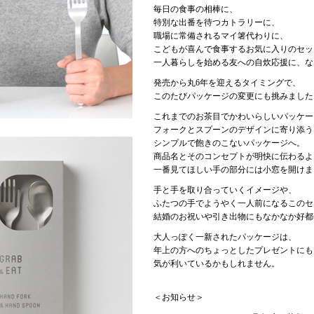
毎日の食事の相棒に、
特別な出番を待つカトラリーに、
職場に常備されるマイ箸代わりに、
こどもが喜んで食事するお気に入りのセッ
一人暮らしを始める友への自炊応援に、な
発売から丸6年を迎えるタイミングで、
このたびパッケージの変更にも挑みました
これまでのお茶目でかわいらしいパッケー
フォークとスプーンのデザインに寄り添う
シンプルで飽きのこないパッケージへ。
商品名とそのコンセプトが明快に伝わるよ
一番見てほしい手の部分には小窓を開けま
手と手を取り合っていくイメージや、
ふたつの手でようやく一人前になるこのセ
結婚のお祝いや引き出物にもなかなか好都
大人っぽく一新されたパッケージは、
年上の方へのちょっとしたプレゼントにも
気が利いているかもしれません。
＜お知らせ＞