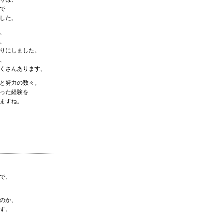
で
した。
、
、
りにしました。
、
くさんあります。
と努力の数々。
った経験を
ますね。
で、
のか、
す。