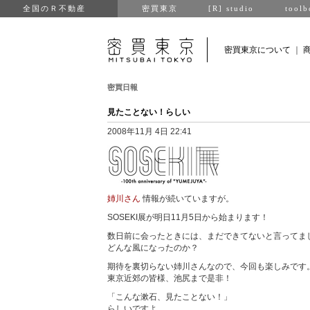
全国のＲ不動産
密買東京
[R] studio
toolb
密買東京について
｜
密買日報
見たことない！らしい
2008年11月 4日 22:41
姉川さん
情報が続いていますが。
SOSEKI展が明日11月5日から始まります！
数日前に会ったときには、まだできてないと言ってま
どんな風になったのか？
期待を裏切らない姉川さんなので、今回も楽しみです
東京近郊の皆様、池尻まで是非！
「こんな漱石、見たことない！」
らしいですよ。