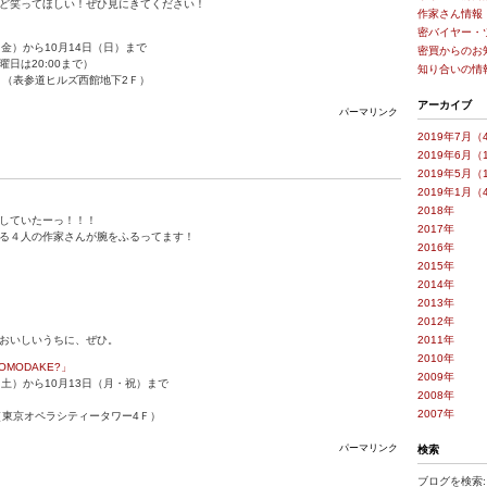
ど笑ってほしい！ぜひ見にきてください！
作家さん情報
密バイヤー・
（金）から10月14日（日）まで
密買からのお
（日曜日は20:00まで）
知り合いの情
（表参道ヒルズ西館地下2Ｆ）
アーカイブ
パーマリンク
2019年7月（
2019年6月（
2019年5月（
2019年1月（
2018年
していたーっ！！！
2017年
る４人の作家さんが腕をふるってます！
2016年
2015年
2014年
2013年
2012年
おいしいうちに、ぜひ。
2011年
2010年
COMODAKE?」
2009年
日（土）から10月13日（月・祝）まで
2008年
2007年
（東京オペラシティータワー4Ｆ）
パーマリンク
検索
ブログを検索: