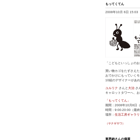
もってくてん
2008年10月 6日 15:03
「こどもといっしょのお
買い物カゴをたずさえた
おでかけにもっていくモ
10組のデザイナーがあ
ユルリク
さんと
大治
さ
キャロットタワーへ、お
「もってくてん」
期間：2008年10月8日
時間：9:00-20:00（最
場所：
生活工房ギャラリ
（ヤナギサワ）
東恩納さんの個展