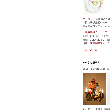
ザク斬り！
の嶺脇さん
今回は子供部屋をテーマ
ドキドキワクワク、もち
「嶺脇美貴子・コンテンポラリ
期間：2008年10月17
時間：10:00-20:00（
場所：
東京国際フォーラ
（ヤナギサワ）
Kimさん祭り！
2008年10月21日 10:43
図らずも、今週は日本語