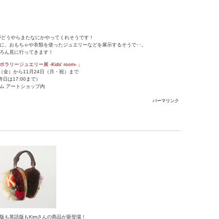
がどうやらまたなにかやってくれそうです！
に、おもちゃや衣類を使ったジュエリーなどを展示するそうで‥。
ろん見に行ってきます！
ージュエリー展 -Kids' room- 」
日（金）から11月24日（月・祝）まで
最終日は17:00まで）
ム
アートショップ内
パーマリンク
版も英語版もKimさんの商品が新登場！