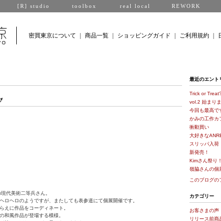
[R] studio
toolbox
real local
REWORK
密買東京について
｜
商品一覧
｜
ショッピングガイド
｜
ご利用規約
｜
最近のエント
Trick or Treat
び
vol.2 始ま
今回も最高で
かみの工作カ
衝動買い
大好きなANRE
スリッパ入荷
新発売！
Kimさん祭り
嶺脇さんの個
このブログの
の現代美術二等兵さん。
カテゴリー
ヘロヘロのようですが、またしても表参道にて個展開催です。
らえに作品をコーディネート。
お客さまの声
の和風作品が登場する模様。
リリース前商