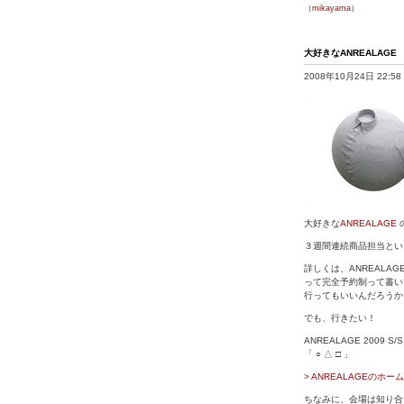
（mikayama）
大好きなANREALAGE
2008年10月24日 22:58
大好きな
ANREALAGE
３週間連続商品担当とい
詳しくは、ANREALA
って完全予約制って書い
行ってもいいんだろうか
でも、行きたい！
ANREALAGE 2009 S/S
「 ○ △ □ 」
> ANREALAGEのホー
ちなみに、会場は知り合