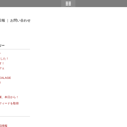
日報
｜
お問い合わせ
リー
?
りました！
す！
フェ
ALAGE
！
！
展、本日から！
フィードを取得
品情報