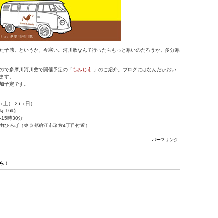
た予感。というか、今寒い。河川敷なんて行ったらもっと寒いのだろうか。多分寒
ので多摩川河川敷で開催予定の「
もみじ市
」のご紹介。ブログにはなんだかおい
ます。
加予定です。
日（土）-26（日）
時-16時
-15時30分
由ひろば（東京都狛江市猪方4丁目付近）
パーマリンク
ら！