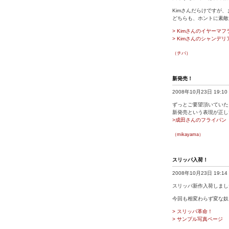
Kimさんだらけですが
どちらも、ホントに素敵
> Kimさんのイヤーマ
> Kimさんのシャンデ
（チバ）
新発売！
2008年10月23日 19:10
ずっとご要望頂いていた
新発売という表現が正し
>成田さんのフライパン
（mikayama）
スリッパ入荷！
2008年10月23日 19:14
スリッパ新作入荷しまし
今回も相変わらず変な奴
> スリッパ革命！
> サンプル写真ページ