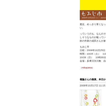
最近、めっきり寒くなっ
い。
っていうのも、なんのそ
しそうなものが載ってい
鉄の作家の成田さんが参
もみじ市
日程：2008年10月25
時間：10/25（土） 11
10/26（日） 10時30分
会場：多摩川河川敷 自
（mikayama）
嶺脇さんの個展、本日か
2008年10月17日 11:15