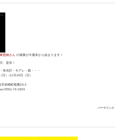
東恩納さん
の個展が今週末から始まります！
方、是非！
・蛍光灯・モアレ・鏡・・・
日（日）-11月16日（日）
進市岩崎町根裏24-2
ax:0561-74-1603
パーマリンク