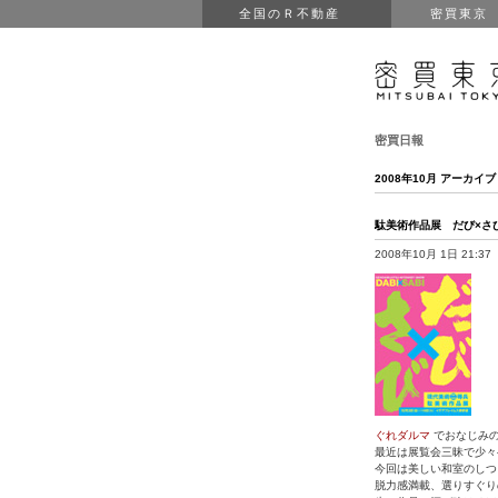
全国のＲ不動産
密買東京
密買日報
2008年10月 アーカイブ
駄美術作品展 だび×さ
2008年10月 1日 21:37
ぐれダルマ
でおなじみ
最近は展覧会三昧で少々
今回は美しい和室のしつ
脱力感満載、選りすぐり