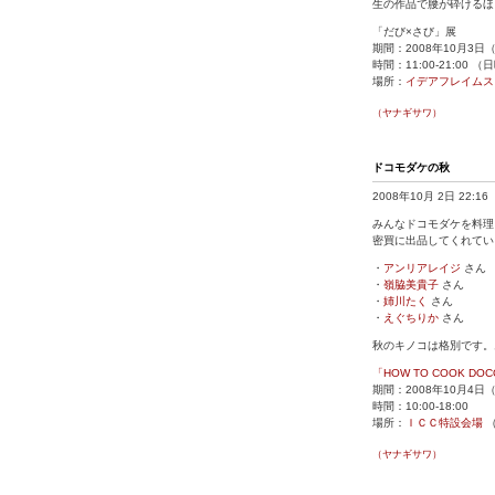
生の作品で腰が砕けるほ
「だび×さび」展
期間：2008年10月3日
時間：11:00-21:00 
場所：
イデアフレイムス
（ヤナギサワ）
ドコモダケの秋
2008年10月 2日 22:16
みんなドコモダケを料理
密買に出品してくれてい
・
アンリアレイジ
さん
・
嶺脇美貴子
さん
・
姉川たく
さん
・
えぐちりか
さん
秋のキノコは格別です。
「HOW TO COOK DO
期間：2008年10月4
時間：10:00-18:00
場所：
ＩＣＣ特設会場
（ヤナギサワ）