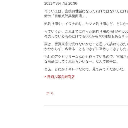
2011年8月 7日 20:36
そういえば、直接お世話になったわけではないんだけ
針の「目細八郎兵衛商店」。
鮎釣り用や、イワナ釣り、ヤマメ釣り用など、とにか
っていうか、これまでに作った鮎釣り用の毛針が4,00
今売っているものだけでも600から700種類もあるそ
実は、密買東京で売れないかなーと思って訪ねてみた
か分からず、名乗ることもできずに退散してきました
毛針のアクセサリーなんかも作っているので、宮城さんとかWh
な商品にしてくれたらいいなー。なんて勝手に。
まぁ、とにかくキレイなので、見てみてくださいな。
> 目細八郎兵衛商店
（チバ）