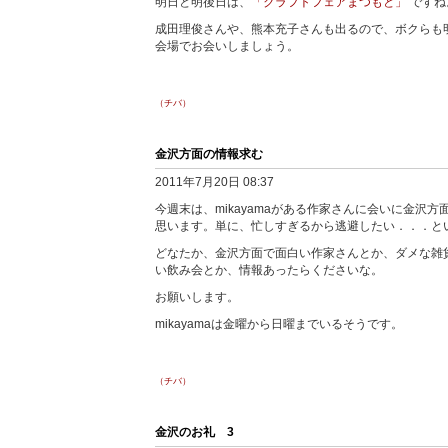
明日と明後日は、
「クラフトフェアまつもと」
ですね
成田理俊さんや、熊本充子さんも出るので、ボクらも
会場でお会いしましょう。
（チバ）
金沢方面の情報求む
2011年7月20日 08:37
今週末は、mikayamaがある作家さんに会いに金沢
思います。単に、忙しすぎるから逃避したい．．．と
どなたか、金沢方面で面白い作家さんとか、ダメな雑
い飲み会とか、情報あったらくださいな。
お願いします。
mikayamaは金曜から日曜までいるそうです。
（チバ）
金沢のお礼 3