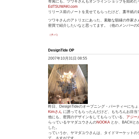
寄寓にも、ツワキさんもオンラインショップを始めた
EdTSUWAKI.com
リリース前のノートを見せてもらったけど、藁半紙の
ツワキさんのアトリエにあった、素敵な額縁の作家さ
密買で紹介したいなと思ってます。（他のメンバーの
（チバ）
DesignTide OP
2007年10月31日 08:55
昨日、DesignTideのオープニング・パーティーに
Kimさん
に誘ってもらったんだけど、もちろんお目当て
他にも、密買のデザインをしてもらっている、
アジー
らっているヤマダユウさんの
NOOKA
とか、BACH
した。
っていうか、ヤマダユウさんは、タイドマーケットの
て。さすがです。