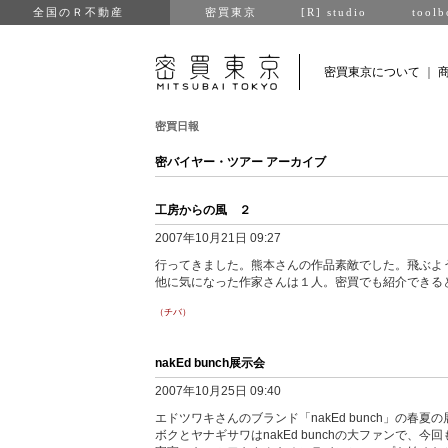
全国のＲ不動産
密買東京
[R] studio
toolb
密買東京について
｜
密買日報
密バイヤー・ツアー アーカイブ
工房からの風 ２
2007年10月21日 09:27
行ってきました。熊本さんの作品素敵でした。飛ぶよ
他に気になった作家さんは１人。密買でも紹介できる
（チバ）
nakEd bunch展示会
2007年10月25日 09:40
エドツワキさんのブランド「nakEd bunch」の春
ボクとヤナギサワはnakEd bunchの大ファンで、