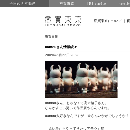
全国のＲ不動産
密買東京
[R] studio
toolb
密買東京について
｜
密買日報
uamouさん情報続々
2009年5月22日 20:28
uamouさん、じゃなくて高木綾子さん。
なんかすごい勢いで作品展やるんですね。
uamou大好きなんですが、皆さんいかがでしょうか？
「遠い星からやってきたウアモウ」展