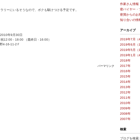
作家さん情報
密バイヤー・
ャラリーにいるそうなので、ボクも駆けつける予定です。
密買からのお
知り合いの情
アーカイブ
 2010年9月30日
2019年7月（
祝12:00 - 18:00 （最終日 - 16:00）
-16-11-2Ｆ
2019年6月（
2019年5月（
2019年1月（
2018年
2017年
パーマリンク
2016年
2015年
2014年
2013年
2012年
2011年
2010年
2009年
2008年
2007年
検索
ブログを検索: