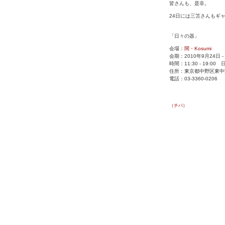
皆さんも、是非。
24日には三笘さんもギ
「日々の器」
会場：
間・Kosumi
会期：2010年9月24日 -
時間：11:30 - 19:00 日
住所：東京都中野区東中野4
電話：03-3360-0206
（チバ）