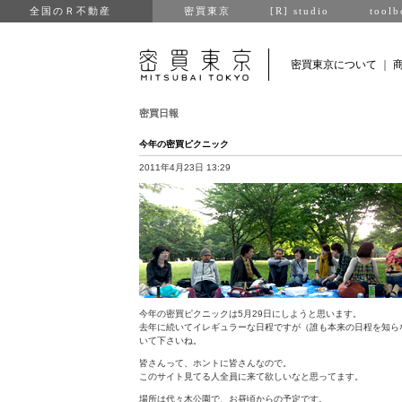
全国のＲ不動産
密買東京
[R] studio
toolb
密買東京について
｜
密買日報
今年の密買ピクニック
2011年4月23日 13:29
今年の密買ピクニックは5月29日にしようと思います。
去年に続いてイレギュラーな日程ですが（誰も本来の日程を知ら
いて下さいね。
皆さんって、ホントに皆さんなので。
このサイト見てる人全員に来て欲しいなと思ってます。
場所は代々木公園で、お昼頃からの予定です。