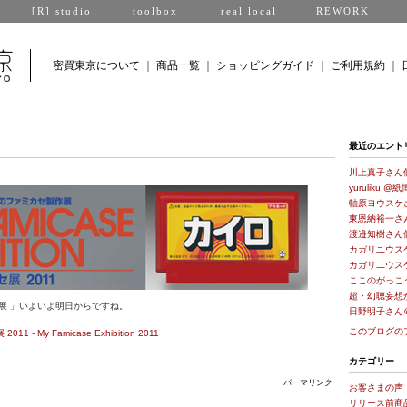
[R] studio
toolbox
real local
REWORK
密買東京について
｜
商品一覧
｜
ショッピングガイド
｜
ご利用規約
｜
最近のエント
川上真子さん
yuruliku @紙
軸原ヨウスケ
東恩納裕一さ
渡邉知樹さん
カガリユウス
カガリユウス
ここのがっこ
超・幻聴妄想
展 」いよいよ明日からですね。
日野明子さん
このブログの
- My Famicase Exhibition 2011
カテゴリー
パーマリンク
お客さまの声
リリース前商