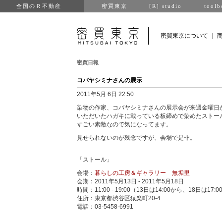
全国のＲ不動産
密買東京
[R] studio
toolb
密買東京について
｜
密買日報
コバヤシミナさんの展示
2011年5月 6日 22:50
染物の作家、コバヤシミナさんの展示会が来週金曜日
いただいたハガキに載っている板締めで染めたストー
すごい素敵なので気になってます。
見せられないのが残念ですが、会場で是非。
「ストール」
会場：
暮らしの工房＆ギャラリー 無垢里
会期：2011年5月13日 - 2011年5月18日
時間：11:00 - 19:00（13日は14:00から、18日は17:
住所：東京都渋谷区猿楽町20-4
電話：03-5458-6991