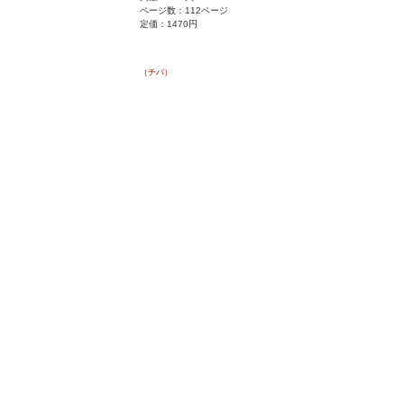
ページ数：112ページ
定価：1470円
（チバ）