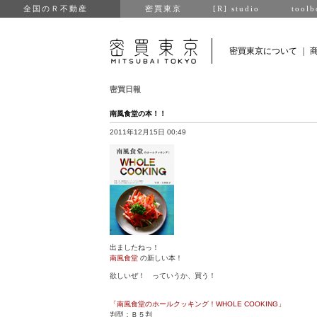
全国のＲ不動産
密買東京
[R] studio
toolb
密買東京について
｜
密買日報
南風食堂の本！！
2011年12月15日 00:49
出ましたねっ！
南風食堂
の新しい本！
欲しいぜ！ っていうか、買う！
「南風食堂のホールクッキング！WHOLE COOKING」
判型：Ｂ５判