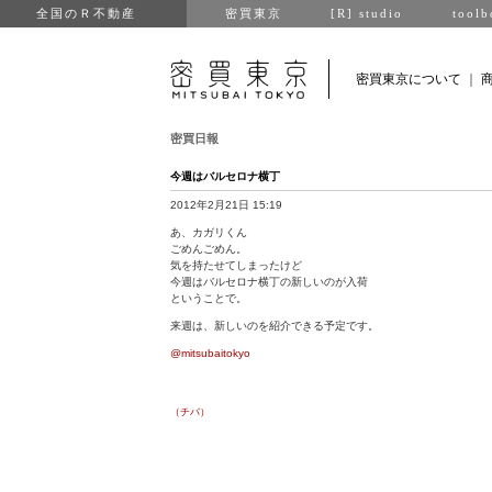
全国のＲ不動産
密買東京
[R] studio
toolb
密買東京について
｜
密買日報
今週はバルセロナ横丁
2012年2月21日 15:19
あ、カガリくん
ごめんごめん。
気を持たせてしまったけど
今週はバルセロナ横丁の新しいのが入荷
ということで。
来週は、新しいのを紹介できる予定です。
@mitsubaitokyo
（チバ）