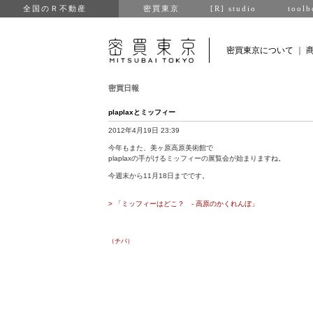
全国のＲ不動産
密買東京
[R] studio
toolb
密買東京について
｜
密買日報
plaplaxとミッフィー
2012年4月19日 23:39
今年もまた、美ヶ原高原美術館で
plaplaxの手がけるミッフィーの展覧会が始まりますね。
今週末から11月18日までです。
> 「ミッフィーはどこ？ - 高原のかくれんぼ」
（チバ）