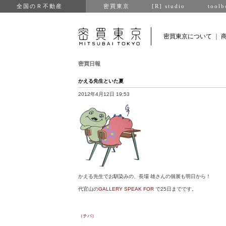
全国のＲ不動産
密買東京
[R] studio
toolb
密買東京について
｜
密買日報
かえる先生といた夏
2012年4月12日 19:53
かえる先生でお馴染みの、長場 雄さんの個展も明日から！
代官山の
GALLERY SPEAK FOR
で25日までです。
（チバ）