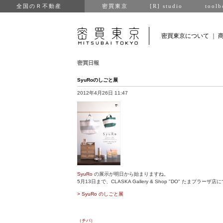
全国のＲ不動産
密買東京
[R] studio
toolb
密買東京について
｜
密買日報
SyuRoのしごと展
2012年4月26日 11:47
SyuRo
の展示が明日から始まりますね。
5月13日まで、CLASKA Gallery & Shop "DO" たまプラーザ店
> SyuRo のしごと展
（チバ）