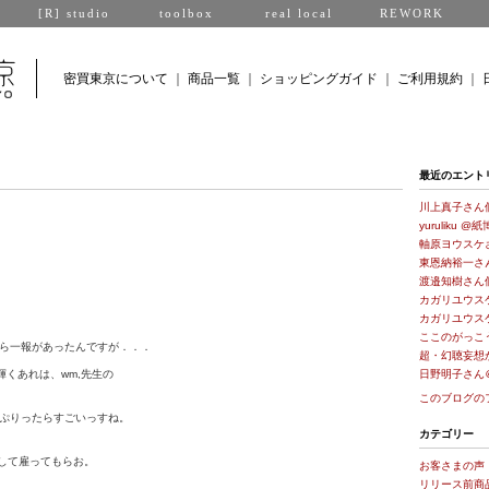
[R] studio
toolbox
real local
REWORK
密買東京について
｜
商品一覧
｜
ショッピングガイド
｜
ご利用規約
｜
最近のエント
川上真子さん
yuruliku @紙
軸原ヨウスケ
東恩納裕一さ
渡邉知樹さん
カガリユウス
カガリユウス
ここのがっこ
ら一報があったんですが．．．
超・幻聴妄想
輝くあれは、wm,先生の
日野明子さん
このブログの
ぷりったらすごいっすね。
カテゴリー
として雇ってもらお。
お客さまの声
リリース前商