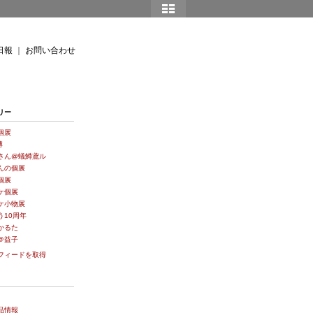
日報
｜
お問い合わせ
リー
個展
博
さん@蟻鱒鳶ル
んの個展
個展
ケ個展
ケ小物展
う10周年
かるた
＠益子
フィードを取得
品情報