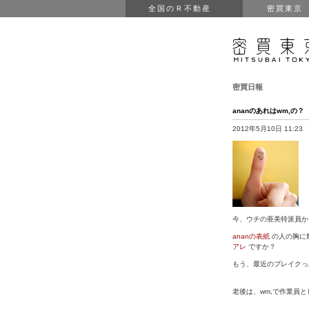
全国のＲ不動産
密買東京
密買日報
ananのあれはwm,の？
2012年5月10日 11:23
今、ウチの亜美特派員か
ananの表紙
の人の胸に
アレ
ですか？
もう、最近のブレイクっ
老後は、wm,で作業員