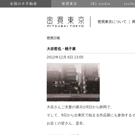
全国のＲ不動産
密買東京
[R] studio
toolb
密買東京について
｜
密買日報
大谷哲也・桃子展
2012年12月 6日 13:05
大谷さんご夫妻の展示が8日から静岡で。
そして、9日から台東区で始まる作品展にも参加する
お近くの皆さん、是非。