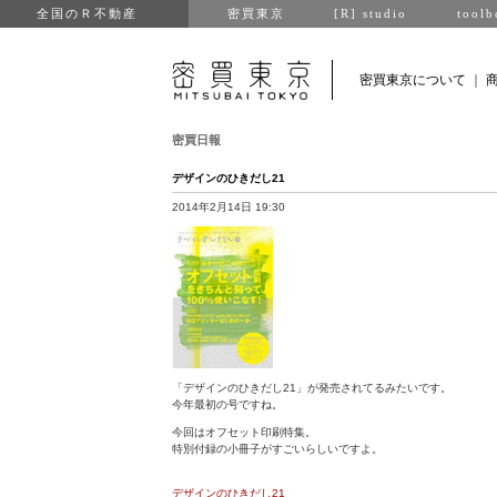
全国のＲ不動産
密買東京
[R] studio
toolb
密買東京について
｜
密買日報
デザインのひきだし21
2014年2月14日 19:30
「デザインのひきだし21」が発売されてるみたいです。
今年最初の号ですね。
今回はオフセット印刷特集。
特別付録の小冊子がすごいらしいですよ。
デザインのひきだし21