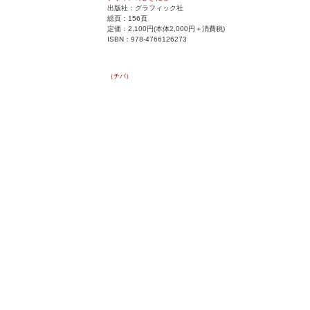
出版社：グラフィック社
総頁：156頁
定価：2,100円(本体2,000円＋消費税)
ISBN：978-4766126273
（チバ）