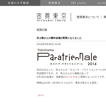
全国のＲ不動産
密買東京
[R] studio
toolb
密買東京について
｜
密買日報
井上唯さんの製作会場が変更になりました
2014年5月30日 23:40
先日お伝えした、井上さんの「ヨコハマ・パラトリエンナーレ20
作品制作ですが、今、井上さんから連絡があって
6月1日の会場が、表参道の
スパイラル
に変更になったそうです
時間は14:00 - 18:00だそうなので、東京の皆さんも是非。
（チバ）