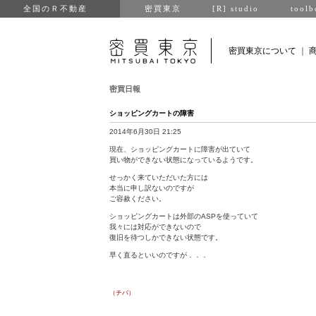
全国のＲ不動産
密買東京
[R] studio
toolb
密買東京について
｜
密買日報
ショッピングカートの障害
2014年6月30日 21:25
現在、ショッピングカートに障害が出ていて
買い物ができない状態になっているようです。
せっかく来ていただいた方には
本当に申し訳ないのですが
ご容赦ください。
ショッピングカートは外部のASPを使っていて
我々には対応ができないので
復旧を待つしかできない状態です。
早く直るといいのですが．．．
（チバ）