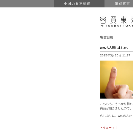
全国のＲ不動産
密買東京
密買日報
wm,も入荷しました。
2015年3月26日 11:37
こちらも、うっかり切ら
商品が届きましたので、
久しぶりに、wm,のふ
> イェーィ！