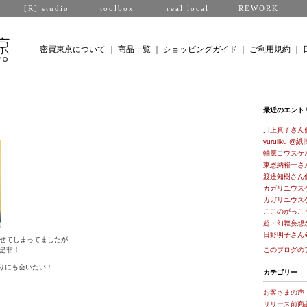
[R] studio
toolbox
real local
REWORK
密買東京について
｜
商品一覧
｜
ショッピングガイド
｜
ご利用規約
｜
最近のエント
川上真子さん
yuruliku @紙
軸原ヨウスケ
東恩納裕一さ
渡邉知樹さん
カガリユウス
カガリユウス
ここのがっこ
超・幻聴妄想
日野明子さん
せてしまってましたが
是非！
このブログの
たりにも会いたい！
カテゴリー
お客さまの声
リリース前商