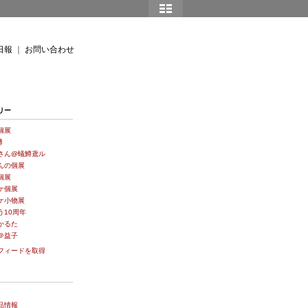
日報
｜
お問い合わせ
リー
個展
博
さん@蟻鱒鳶ル
んの個展
個展
ケ個展
ケ小物展
う10周年
かるた
＠益子
フィードを取得
品情報