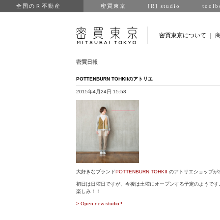
全国のＲ不動産
密買東京
[R] studio
toolb
密買東京について
｜
密買日報
POTTENBURN TOHKIIのアトリエ
2015年4月24日 15:58
大好きなブランド
POTTENBURN TOHKII
のアトリエショップが
初日は日曜日ですが、今後は土曜にオープンする予定のようです
楽しみ！！
> Open new studio!!