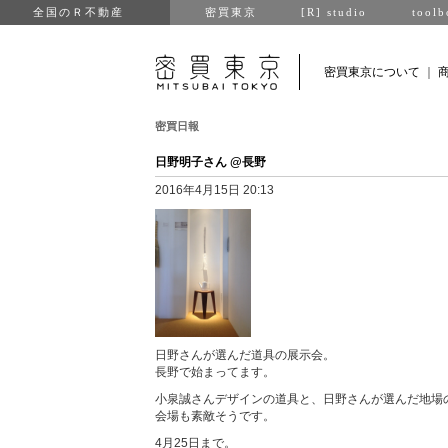
全国のＲ不動産
密買東京
[R] studio
toolb
密買東京について
｜
密買日報
日野明子さん @長野
2016年4月15日 20:13
日野さんが選んだ道具の展示会。
長野で始まってます。
小泉誠さんデザインの道具と、日野さんが選んだ地場
会場も素敵そうです。
4月25日まで。