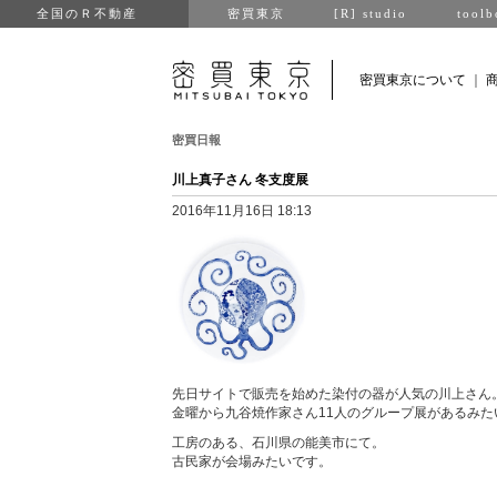
全国のＲ不動産
密買東京
[R] studio
toolb
密買東京について
｜
密買日報
川上真子さん 冬支度展
2016年11月16日 18:13
先日サイトで販売を始めた染付の器が人気の川上さん
金曜から九谷焼作家さん11人のグループ展があるみた
工房のある、石川県の能美市にて。
古民家が会場みたいです。