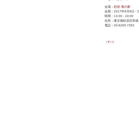
会場：
杉並 海の家
会期：2017年9月8日 - 
時間：13:00 - 19:00
住所：東京都杉並区和泉1-
電話：03-6265-7353
（チバ）