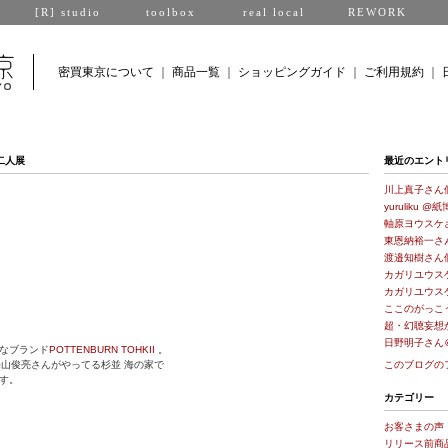
[R] studio
toolbox
real local
REWORK
密買東京について
｜
商品一覧
｜
ショッピングガイド
｜
ご利用規約
｜
I二人展
最近のエント
川上真子さん
yuruliku @紙
軸原ヨウスケ
東恩納裕一さ
渡邉知樹さん
カガリユウス
カガリユウス
ここのがっこ
超・幻聴妄想
日野明子さん
なブランド
POTTENBURN TOHKII
。
sの海山俊亮さんがやってる杉並 海の家で
このブログの
す。
カテゴリー
お客さまの声
リリース前商