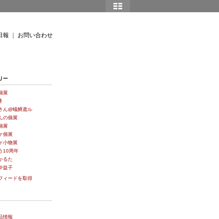
日報
｜
お問い合わせ
リー
個展
博
さん@蟻鱒鳶ル
んの個展
個展
ケ個展
ケ小物展
う10周年
かるた
＠益子
フィードを取得
品情報