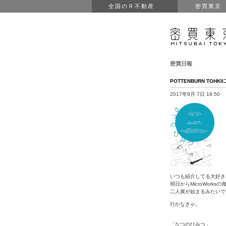
全国のＲ不動産
密買東京
密買日報
POTTENBURN TOHKI
2017年9月 7日 18:50
いつも紹介してる大好き
明日からMicroWork
二人展が始まるみたいで
行かなきゃ。
「なつのひみつ」