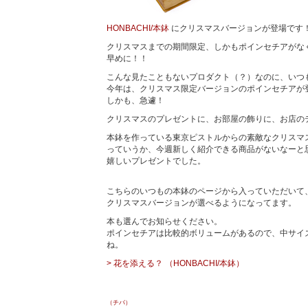
HONBACHI/本鉢
にクリスマスバージョンが登場です
クリスマスまでの期間限定、しかもポインセチアがな
早めに！！
こんな見たこともないプロダクト（？）なのに、いつ
今年は、クリスマス限定バージョンのポインセチアが
しかも、急遽！
クリスマスのプレゼントに、お部屋の飾りに、お店の
本鉢を作っている東京ピストルからの素敵なクリスマ
っていうか、今週新しく紹介できる商品がないなーと
嬉しいプレゼントでした。
こちらのいつもの本鉢のページから入っていただいて
クリスマスバージョンが選べるようになってます。
本も選んでお知らせください。
ポインセチアは比較的ボリュームがあるので、中サイ
ね。
> 花を添える？ （HONBACHI/本鉢）
（チバ）