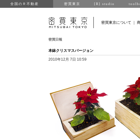
全国のＲ不動産
密買東京
[R] studio
toolb
密買東京について
｜
密買日報
本鉢クリスマスバージョン
2010年12月 7日 10:59