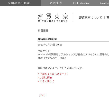
全国のＲ不動産
密買東京
[R] studio
toolb
密買東京について
｜
密買日報
amabro @spiral
2011年2月24日 09:19
今日から！
amabroの期間限定リアルショップが青山のスパイラルに登場ら
月曜日までなので、是非！
青山行けないよー、という方はこちらで。
> そばちょこからスタート！
> 大胆に蘇る
> 小さく美しく
（チバ）