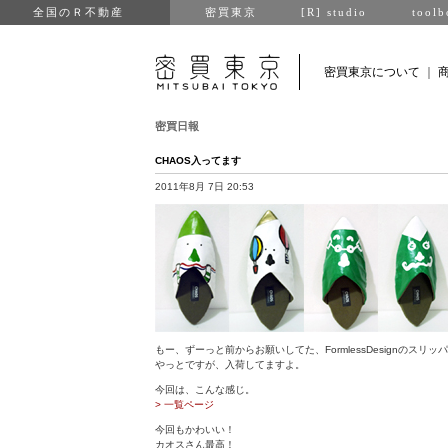
全国のＲ不動産
密買東京
[R] studio
toolb
密買東京について
｜
密買日報
CHAOS入ってます
2011年8月 7日 20:53
もー、ずーっと前からお願いしてた、FormlessDesignのスリッ
やっとですが、入荷してますよ。
今回は、こんな感じ。
> 一覧ページ
今回もかわいい！
カオスさん最高！