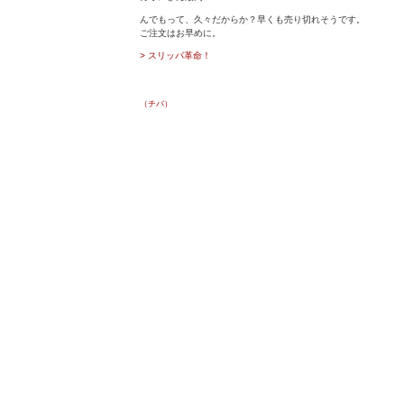
んでもって、久々だからか？早くも売り切れそうです。
ご注文はお早めに。
> スリッパ革命！
（チバ）