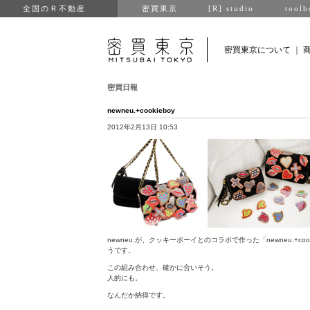
全国のＲ不動産
密買東京
[R] studio
toolb
密買東京について
｜
密買日報
newneu.+cookieboy
2012年2月13日 10:53
newneu.が、クッキーボーイとのコラボで作った「newneu.+cooki
うです。
この組み合わせ、確かに合いそう。
人的にも。
なんだか納得です。