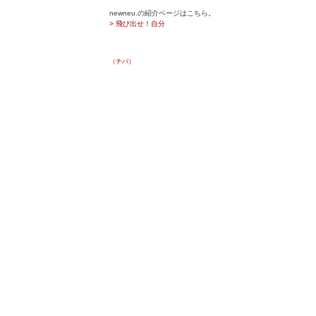
newneu.の紹介ページはこちら。
> 飛び出せ！自分
（チバ）