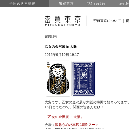
全国のＲ不動産
密買東京
[R] studio
toolb
密買東京について
｜
密買日報
乙女の金沢展 in 大阪
2015年9月10日 19:17
大変です。乙女の金沢展が大阪の梅田で始まってます
15日までなので、関西の皆さんぜひ！
「乙女の金沢展 in 大阪」
会場：
阪急うめだ本店 10階 スーク