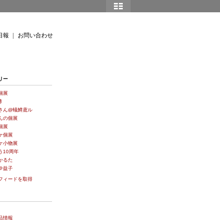
日報
｜
お問い合わせ
リー
個展
博
さん@蟻鱒鳶ル
んの個展
個展
ケ個展
ケ小物展
う10周年
かるた
＠益子
フィードを取得
品情報