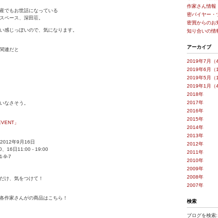
作家さん情報
産でもお世話になっている
密バイヤー・
スペース、深田荘。
密買からのお
い感じっぽいので、気になります。
知り合いの情
アーカイブ
関連だと
2019年7月（
2019年6月（
2019年5月（
2019年1月（
2018年
2017年
いなさそう。
2016年
2015年
 EVENT」
2014年
2013年
 2012年9月16日
2012年
、16日11:00 - 19:00
2011年
9-7
2010年
2009年
2008年
だけ、気をつけて！
2007年
各作家さんがの商品はこちら！
検索
ブログを検索: