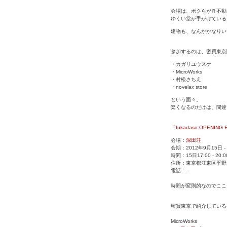
会場は、ボクらがＲ不動
ゆくい堂が手がけている
建物も、なんかかなりい
参加するのは、密買東京
・カガリユウスケ
・MicroWorks
・村松さちえ
・novelax store
という面々。
楽くなるのだけは、間違
「fukadaso OPENING
会場：
深田荘
会期：2012年9月15日 -
時間：15日17:00 - 20:00
住所：東京都江東区平野1-
電話：-
時間が変則的なのでここ
密買東京で紹介している
MicroWorks