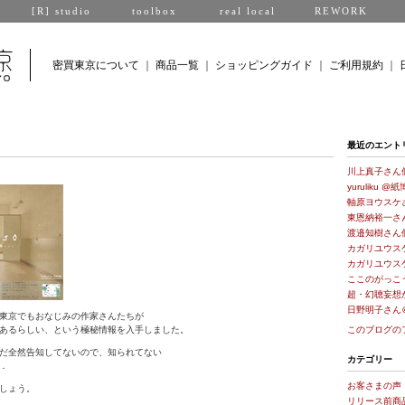
[R] studio
toolbox
real local
REWORK
密買東京について
｜
商品一覧
｜
ショッピングガイド
｜
ご利用規約
｜
最近のエント
川上真子さん
yuruliku @紙
軸原ヨウスケ
東恩納裕一さ
渡邉知樹さん
カガリユウス
カガリユウス
ここのがっこ
超・幻聴妄想
日野明子さん
東京でもおなじみの作家さんたちが
あるらしい、という極秘情報を入手しました。
このブログの
だ全然告知してないので、知られてない
カテゴリー
．
お客さまの声
しょう。
リリース前商