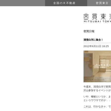
全国のＲ不動産
密買東京
密買日報
清澄白河に集合！
2012年9月11日 16:25
今週末、清澄白河で密買
沢山参加するイベントが
いや、極秘というか、ま
というウワサですが．．
これは、行かなきゃ、で