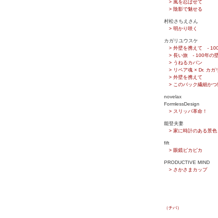
> 風を忍ばせて
> 陰影で魅せる
村松さちえさん
> 明かり咲く
カガリユウスケ
> 外壁を携えて - 10
> 長い旅 - 100年の壁
> うねるカバン
> リペア魂 × Dr. カガ
> 外壁を携えて
> このバック繊細か
novelax
FormlessDesign
> スリッパ革命！
能登夫妻
> 家に時計のある景色
fift
> 眼鏡ピカピカ
PRODUCTIVE MIND
> さかさまカップ
（チバ）